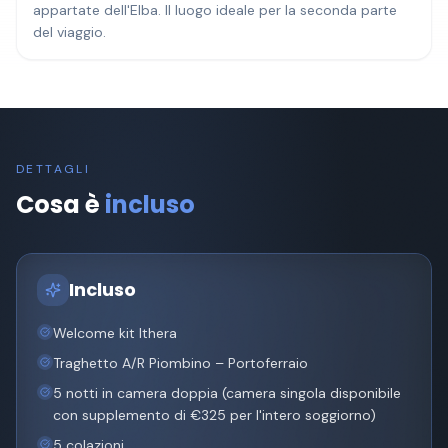
appartate dell'Elba. Il luogo ideale per la seconda parte
del viaggio.
DETTAGLI
Cosa è
incluso
Incluso
Welcome kit Ithera
Traghetto A/R Piombino – Portoferraio
5 notti in camera doppia (camera singola disponibile
con supplemento di €325 per l'intero soggiorno)
5 colazioni