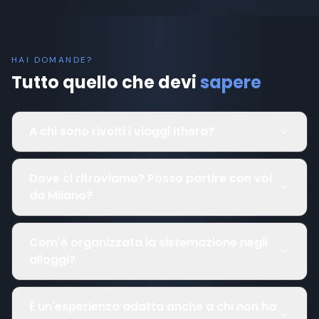
HAI DOMANDE?
Tutto quello che devi
sapere
A chi sono rivolti i viaggi Ithera?
Dove ci ritroviamo? Posso partire con voi
da Milano?
Com'è organizzata la sistemazione negli
alloggi?
È un'esperienza adatta anche a chi non ha