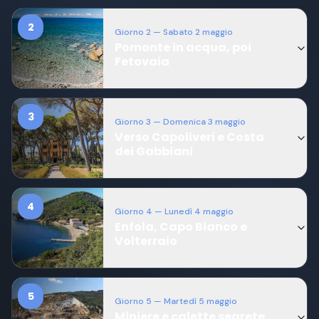
2
Giorno
2
— Sabato 2 maggio
Pomonte in acqua, poi
Fetovaia
3
Giorno
3
— Domenica 3 maggio
Verso Capoliveri e Costa
dei Gabbiani
4
Giorno
4
— Lunedì 4 maggio
Enfola, Capo Bianco e
Volterraio
5
Giorno
5
— Martedì 5 maggio
Miniere e calette segrete