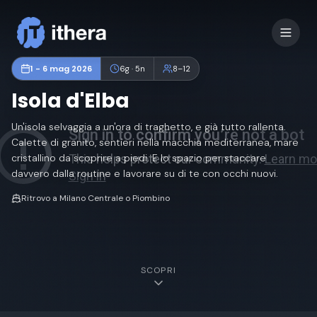
1 - 6 mag 2026
6
g ·
5
n
8
–
12
Isola d'Elba
Un'isola selvaggia a un'ora di traghetto, e già tutto rallenta.
Calette di granito, sentieri nella macchia mediterranea, mare
cristallino da scoprire a piedi. E lo spazio per staccare
davvero dalla routine e lavorare su di te con occhi nuovi.
Ritrovo a Milano Centrale o Piombino
SCOPRI
Accedi