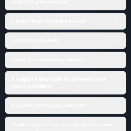
mai fatto psicoterapia?
È possibile partecipare da soli?
I pasti sono inclusi?
Come funziona il pagamento?
Il viaggio è detraibile fiscalmente come
spesa sanitaria?
È prevista una cassa comune?
Quali documenti servono per partecipare