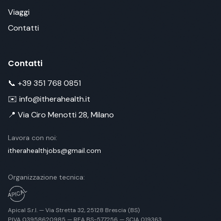
Viaggi
Contatti
Contatti
📞 +39 351 768 0851
✉️ info@itherahealth.it
📍 Via Ciro Menotti 28, Milano
Lavora con noi:
itherahealthjobs@gmail.com
Organizzazione tecnica:
Apical S.r.l. — Via Stretta 32, 25128 Brescia (BS)
P.IVA 03958620985 — REA BS-577256 — SCIA 019363