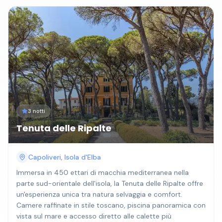
3 notti
Tenuta delle Ripalte
Capoliveri, Isola d'Elba
Immersa in 450 ettari di macchia mediterranea nella
parte sud-orientale dell'isola, la Tenuta delle Ripalte offre
un'esperienza unica tra natura selvaggia e comfort.
Camere raffinate in stile toscano, piscina panoramica con
vista sul mare e accesso diretto alle calette più