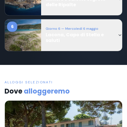
delle Ripalte
6
Giorno
6
— Mercoledì 6 maggio
Lacona, Capo di Stella e
saluti
ALLOGGI SELEZIONATI
Dove
alloggeremo