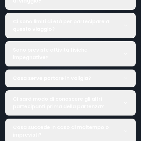
al viaggio?
Ci sono limiti di età per partecipare a
questo viaggio?
Sono previste attività fisiche
impegnative?
Cosa serve portare in valigia?
Ci sarà modo di conoscere gli altri
partecipanti prima della partenza?
Cosa succede in caso di maltempo o
imprevisti?