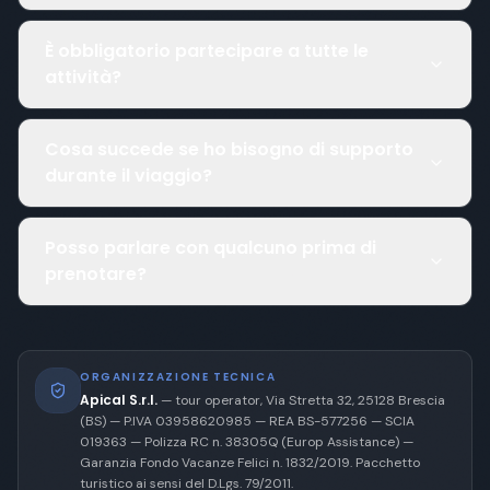
È obbligatorio partecipare a tutte le
attività?
Cosa succede se ho bisogno di supporto
durante il viaggio?
Posso parlare con qualcuno prima di
prenotare?
ORGANIZZAZIONE TECNICA
Apical S.r.l.
— tour operator, Via Stretta 32, 25128 Brescia
(BS) — P.IVA 03958620985 — REA BS-577256 — SCIA
019363 — Polizza RC n. 38305Q (Europ Assistance) —
Garanzia Fondo Vacanze Felici n. 1832/2019. Pacchetto
turistico ai sensi del D.Lgs. 79/2011.