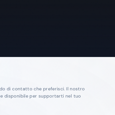
do di contatto che preferisci. Il nostro
 disponibile per supportarti nel tuo