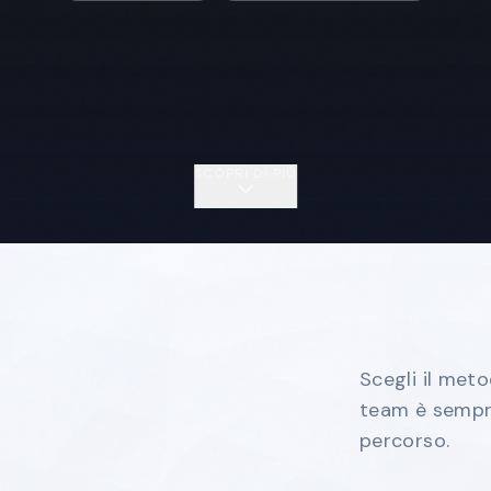
SCOPRI DI PIÙ
Scegli il meto
team è sempre
percorso.