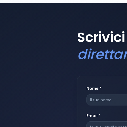
Scrivici
dirett
Nome *
Email *