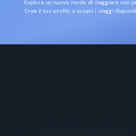
Esplora un nuovo modo di viaggiare con pro
Crea il tuo profilo e scopri i viaggi disponibi